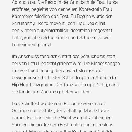
Abbruch tat. Die Rektorin der
Grundschule Frau Lurka
eröffnete, begleitet von der neuen Konrektorin Frau
Kammerer,
feierlich das Fest. Zu Beginn wurde der
Schultanz „I like to move it“, den Frau Dedic mit
den
Kindern außerordentlich ideenreich umgesetzt
hatte, von allen Schülerinnen und Schülern,
sowie
Lehrerinnen getanzt.
Im Anschluss fand der Auftritt des Schulchores statt,
der von Frau Liebrecht geleitet wird.
Die Kinder sangen
motiviert und freudig drei abwechslungs- und
bewegungsreiche Lieder.
Schon folgte der Auftritt der
Hip Hop Tanzgruppe. Der Tanz war so großartig, dass
die Kinder
um Zugabe gebeten wurden!
Das Schulfest wurde vom Posaunenverein aus
Östringen unterstützt, der vielfältige
Musikstücke
darbot. Für das leibliche Wohl war mit zahlreichen
Speisen, die auf keinem Fest
fehlen dürfen, bestens
gesorgt. Fleißige Eltern hatten Kuchen und Gebäck