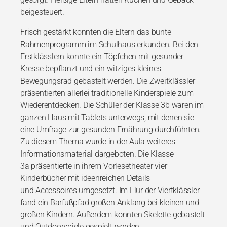
beigesteuert.
Frisch gestärkt konnten die Eltern das bunte
Rahmenprogramm im Schulhaus erkunden. Bei
den
Erstklässlern konnte ein Töpfchen mit gesunder
Kresse bepflanzt und ein witziges
kleines
Bewegungsrad gebastelt werden. Die Zweitklässler
präsentierten allerlei traditionelle
Kinderspiele zum
Wiederentdecken. Die Schüler der Klasse 3b waren im
ganzen Haus mit
Tablets unterwegs, mit denen sie
eine Umfrage zur gesunden Ernährung durchführten.
Zu
diesem Thema wurde in der Aula weiteres
Informationsmaterial dargeboten. Die Klasse
3a
präsentierte in ihrem Vorlesetheater vier
Kinderbücher mit ideenreichen Details
und
Accessoires umgesetzt. Im Flur der Viertklässler
fand ein Barfußpfad großen Anklang bei
kleinen und
großen Kindern. Außerdem konnten Skelette gebastelt
und Outdoorspiele
gespielt werden.