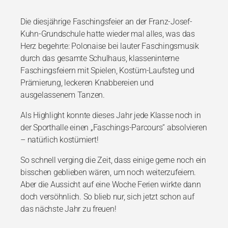
Die diesjährige Faschingsfeier an der Franz-Josef-
Kuhn-Grundschule hatte
wieder mal alles, was das
Herz begehrte:
Polonaise bei lauter Faschingsmusik
durch das gesamte Schulhaus,
klasseninterne
Faschingsfeiern mit Spielen, Kostüm-Laufsteg und
Prämierung,
leckeren Knabbereien und
ausgelassenem Tanzen.
Als Highlight konnte dieses
Jahr jede Klasse noch in
der Sporthalle einen „Faschings-Parcours“
absolvieren
– natürlich kostümiert!
So schnell verging die Zeit, dass einige
gerne noch ein
bisschen geblieben wären, um noch weiterzufeiern.
Aber die
Aussicht auf eine Woche Ferien wirkte dann
doch versöhnlich. So blieb nur,
sich jetzt schon auf
das nächste Jahr zu freuen!