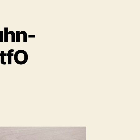
uhn-
tfO