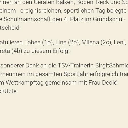
önnen
an
den
Geräten
Balken,
Boden,
Reck
und
S
einem ereignisreichen,
sportliche
n Tag
belegte
e Schulmannschaft den
4
. Platz im Grundschul-
tscheid.
atulieren
Tabea (1
b
),
Lina (2b), Milena (2c),
Leni,
reta (
4
b)
z
u
diese
m
Erfolg!
sonderer
Dank
an
die
TSV-Trainerin
Birgit
Schmid
rnerinnen
im gesamten Sportjahr
erfolgreich
tra
m Wettkampftag gemeinsam mit Frau Dedić
tützte.