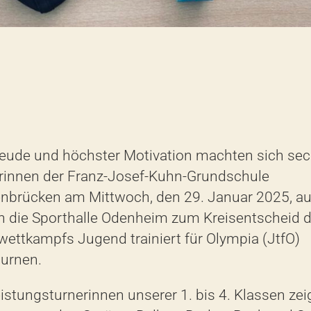
eude und höchster Motivation machten sich
sec
rinnen der Franz-Josef-Kuhn-Grundschule
nbrücken am Mittwoch, den 2
9
. Januar 20
25
, a
n die
Sporthalle Odenheim zum Kreisentscheid 
wettkampfs
Jugend trainiert fü
r
Olympia
(JtfO)
turnen.
eistungsturnerinnen unserer
1. bis
4. Klassen
zei