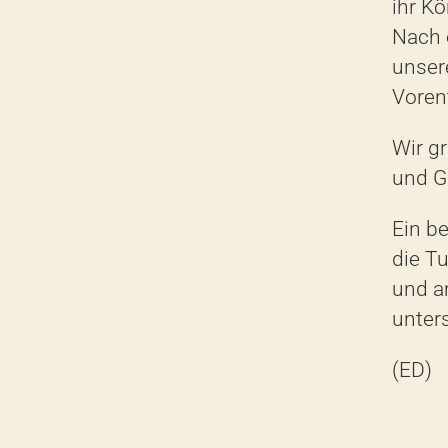
ihr K
Nac
h
unser
Voren
Wir gr
und G
Ein
be
die
Tu
und a
unters
(
ED)