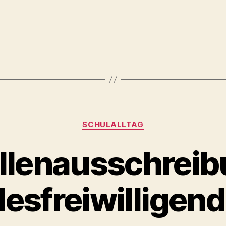
SCHULALLTAG
llenausschrei
esfreiwilligend