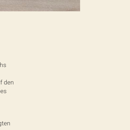
hs
uf den
des
gten