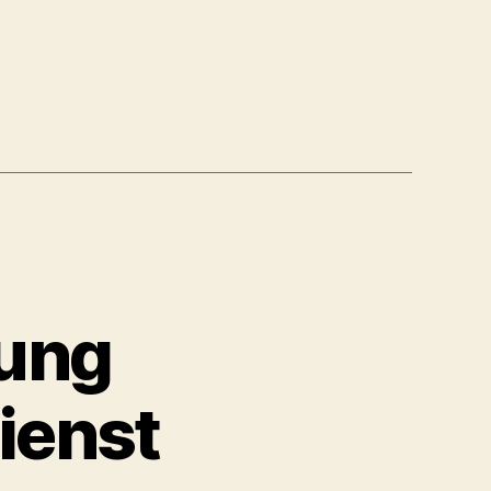
bung
ienst