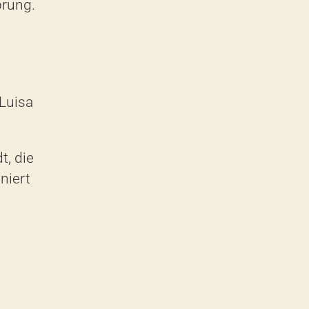
prung
.
 Luisa
t,
die
iniert